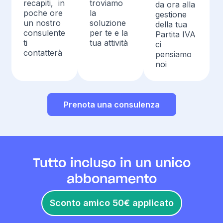
recapiti, in
troviamo
da ora alla
poche ore
la
gestione
un nostro
soluzione
della tua
consulente
per te e la
Partita IVA
ti
tua attività
ci
contatterà
pensiamo
noi
Prenota una consulenza
Tutto incluso in un unico
abbonamento
Sconto amico 50€ applicato