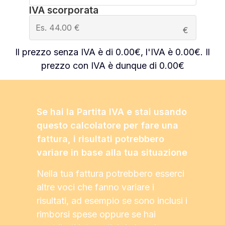
IVA scorporata
€
Il prezzo senza IVA è di
0.00
€, l'IVA è
0.00
€. Il
prezzo con IVA è dunque di
0.00
€
Se hai la Partita IVA e stai usando
questo calcolatore per fare una
fattura, i risultati potrebbero
variare in base alla tua situazione
Nella tua fattura potrebbero esserci
altre voci che fanno variare i
risultati, ad esempio se sono inclusi i
rimborsi spese oppure se hai