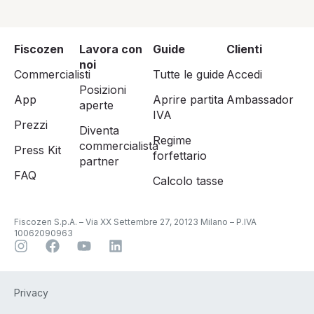
Fiscozen
Lavora con
Guide
Clienti
noi
Commercialisti
Tutte le guide
Accedi
Posizioni
App
Aprire partita
Ambassador
aperte
IVA
Prezzi
Diventa
Regime
commercialista
Press Kit
forfettario
partner
FAQ
Calcolo tasse
Fiscozen S.p.A. – Via XX Settembre 27, 20123 Milano – P.IVA
10062090963
Privacy