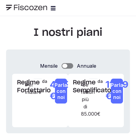
I nostri piani
Mensile
Annuale
da
49,9
da
119,9
Regime
Regime
Per
Se
Parla
Parla
Forfettario
Semplificato
con
con
iniziare
fatturi
€
€
noi
noi
più
di
85.000€