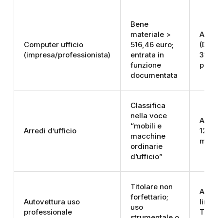
Bene
materiale >
Aliq
Computer ufficio
516,46 euro;
(D.M.
(impresa/professionista)
entrata in
31/12
funzione
prim
documentata
Classifica
nella voce
Aliqu
“mobili e
Arredi d’ufficio
12%;
macchine
metà
ordinarie
d’ufficio”
Titolare non
Aliq
forfettario;
Autovettura uso
limiti
uso
professionale
TUIR
strumentale o