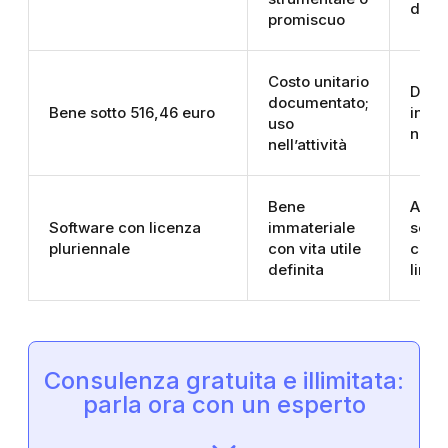
dedu
promiscuo
Costo unitario
Deduc
documentato;
Bene sotto 516,46 euro
integ
uso
nell’
nell’attività
Bene
Art. 
Software con licenza
immateriale
segue
pluriennale
con vita utile
civil
definita
limiti
Consulenza gratuita e illimitata:
parla ora con un esperto