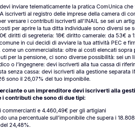
e devi inviare telematicamente la pratica ComUnica che 
VA iscriverti al registro delle imprese della camera di c
r versare i contributi iscriverti all’INAIL se sei un arti
 costi per aprire la tua ditta individuale sono diversi se s
€ diritti di segreteria: 18€ diritto camerale: da 53€ a 1
omune in cui decidi di avviare la tua attività PEC e fir
, come un commercialista: oltre ai costi elencati sopra
ti per la pensione, ci sono diverse possibilità: sei un 
ico o l’ingegnere: devi iscriverti alla tua cassa di rif
sta senza cassa: devi iscriverti alla gestione separata 
26 sono il 26,07% del tuo imponibile.
rciante o un imprenditore devi iscriverti alla gesti
 contributi che sono di due tipi:
r i commercianti e 4.460,49€ per gli artigiani
ando una percentuale sull’imponibile che supera i 18.808,
 del 24,48%.