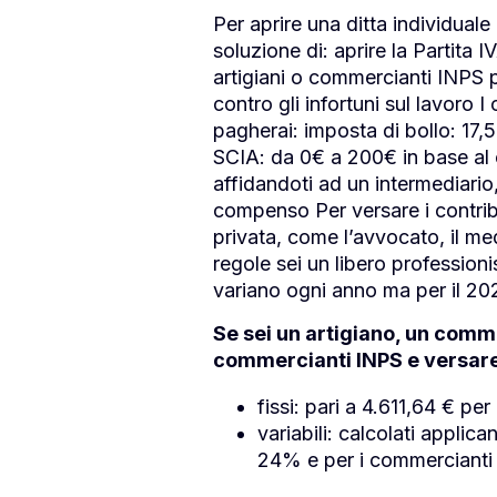
Per aprire una ditta individual
soluzione di: aprire la Partita I
artigiani o commercianti INPS pe
contro gli infortuni sul lavoro I
pagherai: imposta di bollo: 17,50
SCIA: da 0€ a 200€ in base al c
affidandoti ad un intermediario
compenso Per versare i contribu
privata, come l’avvocato, il med
regole sei un libero professioni
variano ogni anno ma per il 20
Se sei un artigiano, un comme
commercianti INPS e versare i
fissi: pari a 4.611,64 € pe
variabili: calcolati applic
24% e per i commercianti