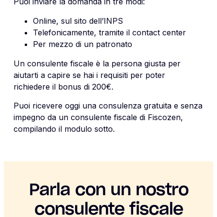
Puoi inviare la domanda in tre modi:
Online, sul sito dell’INPS
Telefonicamente, tramite il contact center
Per mezzo di un patronato
Un consulente fiscale è la persona giusta per
aiutarti a capire se hai i requisiti per poter
richiedere il bonus di 200€.
Puoi ricevere oggi una consulenza gratuita e senza
impegno da un consulente fiscale di Fiscozen,
compilando il modulo sotto.
Parla con un nostro
consulente fiscale