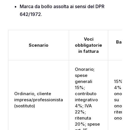
Marca da bollo assolta ai sensi del DPR
642/1972.
Voci
Base d
Scenario
obbligatorie
a
in fattura
Onorario;
spese
generali
15% su 
15%;
4% su
Ordinario, cliente
contributo
onorar
impresa/professionista
integrativo
su
(sostituto)
4%; IVA
onorar
22%;
ritenut
ritenuta
onorar
20%; spese