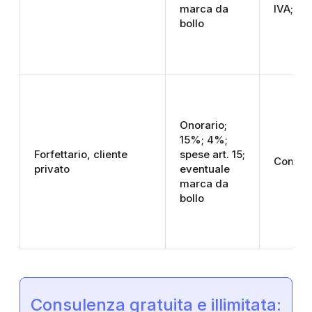
marca da
IVA; no 
bollo
Onorario;
15%; 4%;
Forfettario, cliente
spese art. 15;
Come s
privato
eventuale
marca da
bollo
Consulenza gratuita e illimitata: