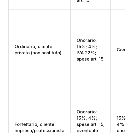
art. 15
Onorario;
Ordinario, cliente
15%; 4%;
Come s
privato (non sostituto)
IVA 22%;
spese art. 15
Onorario;
15%; 4%;
15% su 
Forfettario, cliente
spese art. 15;
4% su
impresa/professionista
eventuale
onorar