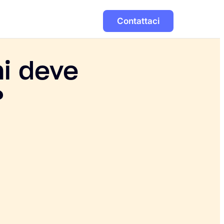
Contattaci
hi deve
?