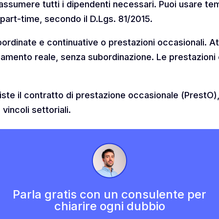
i assumere tutti i dipendenti necessari. Puoi usare 
part-time, secondo il D.Lgs. 81/2015.
oordinate e continuative o prestazioni occasionali. A
amento reale, senza subordinazione. Le prestazioni oc
siste il contratto di prestazione occasionale (PrestO),
vincoli settoriali.
Parla gratis con un consulente per
chiarire ogni dubbio