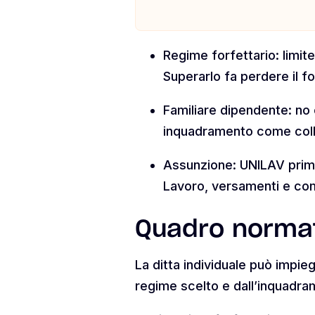
Regime forfettario: limit
Superarlo fa perdere il f
Familiare dipendente: no 
inquadramento come colla
Assunzione: UNILAV prima 
Lavoro, versamenti e com
Quadro normat
La ditta individuale può impiega
regime scelto e dall’inquadra