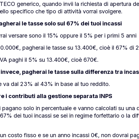
CO generico, quando invii la richiesta di apertura dell
llo specifico che tipo di attività vorrai svolgere.
pagherai le tasse solo sul 67% dei tuoi incassi
rai versare sono il 15% oppure il 5% per i primi 5 anni
0.000€, pagherai le tasse su 13.400€, cioè il 67% di 
 IVA paghi il 5% su 13.400€, cioè 670€.
 invece, pagherai le tasse sulla differenza tra inca
e va dal 23% al 43% in base al tuo reddito.
re i contributi alla gestione separata INPS
si pagano solo in percentuale e vanno calcolati su una
 67% dei tuoi incassi se sei in regime forfettario o la d
un costo fisso e se un anno incassi 0€, non dovrai pag