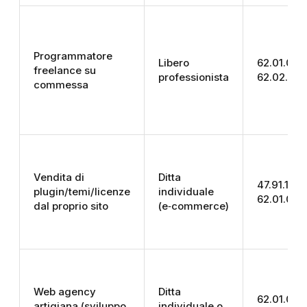
Programmatore
Libero
62.01.00 (
freelance su
professionista
62.02.00 
commessa
Vendita di
Ditta
47.91.10 
plugin/temi/licenze
individuale
62.01.00 
dal proprio sito
(e‑commerce)
Web agency
Ditta
62.01.00;
artigiana (sviluppo
individuale o