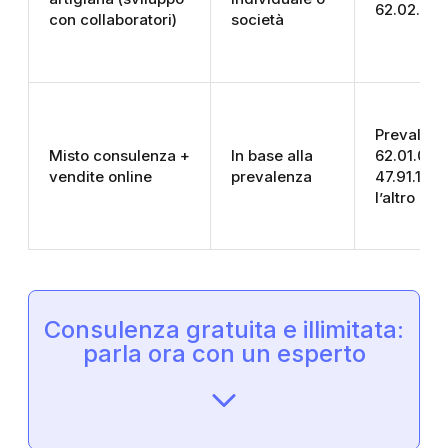
62.02.00 
con collaboratori)
società
Prevalent
Misto consulenza +
In base alla
62.01.00/
vendite online
prevalenza
47.91.10; 
l’altro
Consulenza gratuita e illimitata:
parla ora con un esperto