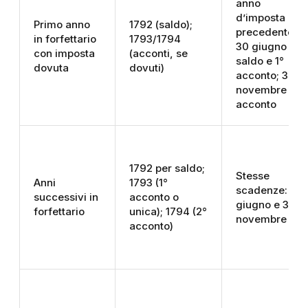
anno
d’imposta
Primo anno
1792 (saldo);
precedente;
in forfettario
1793/1794
30 giugno
con imposta
(acconti, se
saldo e 1°
dovuta
dovuti)
acconto; 30
novembre 2°
acconto
1792 per saldo;
Stesse
Anni
1793 (1°
scadenze: 30
successivi in
acconto o
giugno e 30
forfettario
unica); 1794 (2°
novembre
acconto)