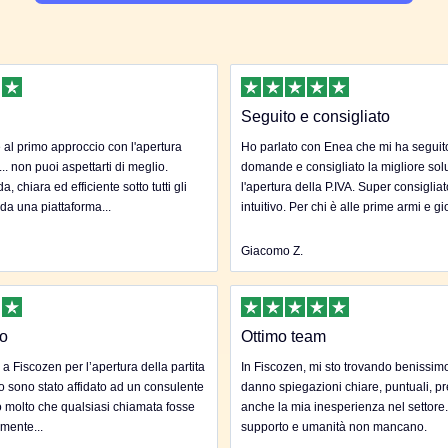
Seguito e consigliato
al primo approccio con l'apertura
Ho parlato con Enea che mi ha seguito 
... non puoi aspettarti di meglio.
domande e consigliato la migliore sol
, chiara ed efficiente sotto tutti gli
l'apertura della P.IVA. Super consigliat
 da una piattaforma...
intuitivo. Per chi è alle prime armi e gi
Giacomo Z.
to
Ottimo team
 a Fiscozen per l’apertura della partita
In Fiscozen, mi sto trovando benissim
to sono stato affidato ad un consulente
danno spiegazioni chiare, puntuali, pr
 molto che qualsiasi chiamata fosse
anche la mia inesperienza nel settore
mente...
supporto e umanità non mancano.