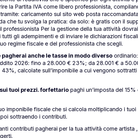
aprire la Partita IVA come libero professionista, compil
2 tramite: caricamento sul sito web posta raccomanda
da che tu svolga la pratica: da solo: è gratis con il su
 professionista Per la gestione della tua attività dovra
tutti gli adempimenti e di inviare le dichiarazioni fiscal
o regime fiscale e del professionista che scegli.
 pagherai anche le tasse in modo diverso
ordinario:
 reddito 2026: fino a 28.000 € 23%; da 28.001 € a 50.0
3%, calcolate sull’imponibile a cui vengono sottratti i
ui tuoi prezzi. forfettario
paghi un’imposta del 15% o
o imponibile fiscale che si calcola moltiplicando i tuoi i
 poi sottraendo i contributi.
ti contributi pagherai per la tua attività come artista , 
gerti.