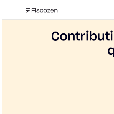
Contribut
q