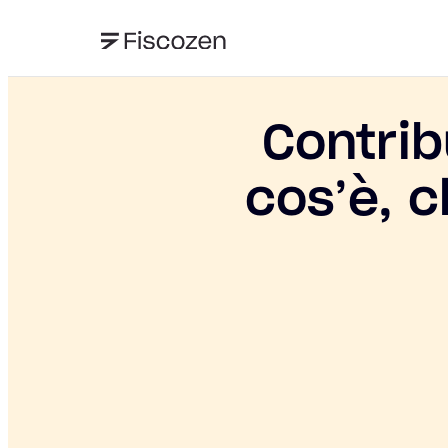
Contrib
cos’è, c