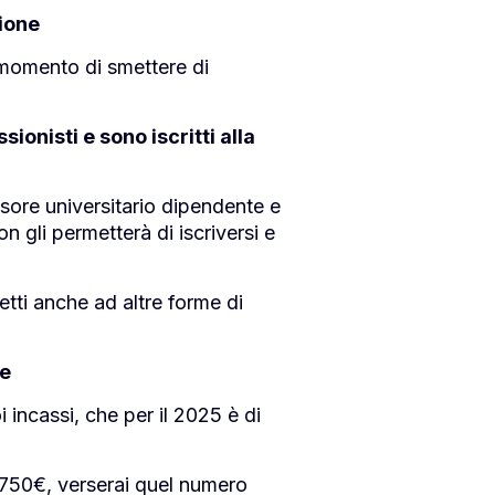
sione
l momento di smettere di
ionisti e sono iscritti alla
ore universitario dipendente e
 gli permetterà di iscriversi e
etti anche ad altre forme di
se
incassi, che per il 2025 è di
2.750€, verserai quel numero