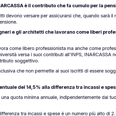
INARCASSA è il contributo che fa cumulo per la pen
critti devono versare per assicurarsi che, quando sarà i
ensione.
neri e gli architetti che lavorano come liberi profess
vora come libero professionista ma anche come profess
iversità versa i suoi contributi all’INPS, INARCASSA non
tributo soggettivo.
clusiva che non permette ai suoi iscritti di essere sogg
entuale del 14,5% alla differenza tra incassi e spe
 una quota minima annuale, indipendentemente dai tuoi 
 differenza tra incassi e spese è un numero più alto di 