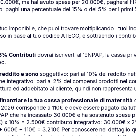
90.000€, ma hai avuto spese per 20.000€, pagherai l’
o: paghi una percentuale del 15% o del 5% per i primi 
tuo imponibile, che puoi trovare moltiplicando i tuoi inc
erso in base al tuo codice ATECO, e sottraendo i contrib
78% Contributi
dovrai iscriverti all’ENPAP, la cassa priv
bo.
 reddito e sono
soggettivo: pari al 10% del reddito ne
ne integrativo: pari al 2% dei compensi prodotti nel c
attura ed addebitato al cliente, quindi non rappresenta 
finanziare la tua cassa professionale di maternità
c
2026 corrisponde a 110€ e deve essere pagato da tutti 
NPAP che ha incassato 30.000€ e ha sostenuto spese p
) x 10% = 2.500€ contributo integrativo: 30.000€ x 2
+ 600€ + 110€ = 3.210€ Per conoscere nel dettaglio qua