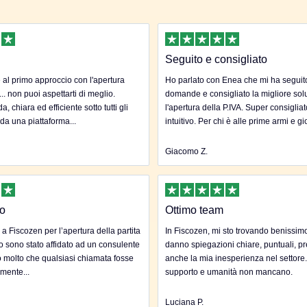
Seguito e consigliato
al primo approccio con l'apertura
Ho parlato con Enea che mi ha seguito 
... non puoi aspettarti di meglio.
domande e consigliato la migliore sol
, chiara ed efficiente sotto tutti gli
l'apertura della P.IVA. Super consigliat
 da una piattaforma...
intuitivo. Per chi è alle prime armi e gi
Giacomo Z.
to
Ottimo team
 a Fiscozen per l’apertura della partita
In Fiscozen, mi sto trovando benissim
to sono stato affidato ad un consulente
danno spiegazioni chiare, puntuali, pr
 molto che qualsiasi chiamata fosse
anche la mia inesperienza nel settore
mente...
supporto e umanità non mancano.
Luciana P.