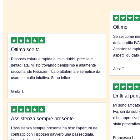
Ottimo
Se sei come me 
della partita IVA
Ottima scelta
Assistenza rapida
aspetti, guidato
Risposta chiara e rapida ai miei dubbi, precisa e
dettagliata. Mi sto trovando benissimo e altamente
Alex C.
raccomando Fiscozen!! La piattaforma è semplice da
usare, e molto intuitiva. Sono felice...
Greta T.
Dritti al pun
Mi sono affidato
Iva, sin da subi
e ho apprezzato
Assistenza sempre presente
stata preventiva
L'assistenza sempre presente ha reso l'apertura del
contratto con Fiscozen davvero una passeggiata.
Francesco L.