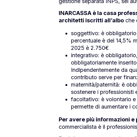
gestione separata INPS, sei au
INARCASSA è la casa professio
architetti iscritti all’albo
che d
soggettivo: è obbligatorio
percentuale è del 14,5% m
2025 è 2.750€
integrativo: è obbligatori
obbligatoriamente inserito
Indipendentemente da quan
contributo serve per finan
maternità/paternità: è obb
sostenere i professionisti 
facoltativo: è volontario e
permette di aumentare i co
Per avere più informazioni e 
commercialista è il professionist