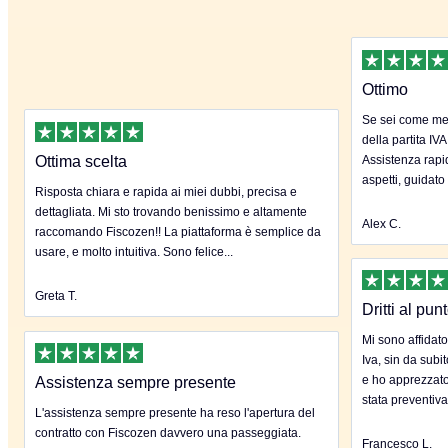
Ottimo
Se sei come me 
della partita IVA
Ottima scelta
Assistenza rapida
aspetti, guidato
Risposta chiara e rapida ai miei dubbi, precisa e
dettagliata. Mi sto trovando benissimo e altamente
Alex C.
raccomando Fiscozen!! La piattaforma è semplice da
usare, e molto intuitiva. Sono felice...
Greta T.
Dritti al pun
Mi sono affidato
Iva, sin da subi
e ho apprezzato
Assistenza sempre presente
stata preventiva
L'assistenza sempre presente ha reso l'apertura del
contratto con Fiscozen davvero una passeggiata.
Francesco L.