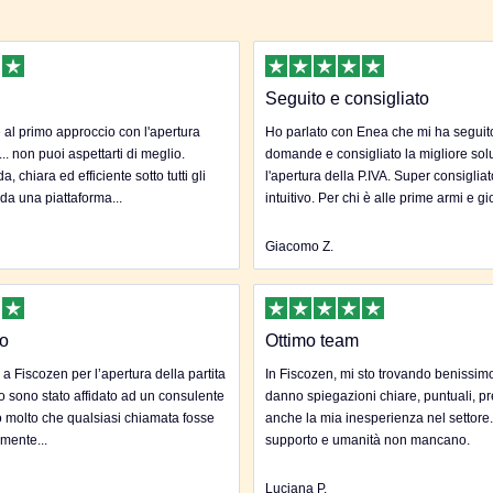
Seguito e consigliato
al primo approccio con l'apertura
Ho parlato con Enea che mi ha seguito 
... non puoi aspettarti di meglio.
domande e consigliato la migliore sol
, chiara ed efficiente sotto tutti gli
l'apertura della P.IVA. Super consigliat
 da una piattaforma...
intuitivo. Per chi è alle prime armi e gi
Giacomo Z.
to
Ottimo team
 a Fiscozen per l’apertura della partita
In Fiscozen, mi sto trovando benissim
to sono stato affidato ad un consulente
danno spiegazioni chiare, puntuali, pr
 molto che qualsiasi chiamata fosse
anche la mia inesperienza nel settore
mente...
supporto e umanità non mancano.
Luciana P.