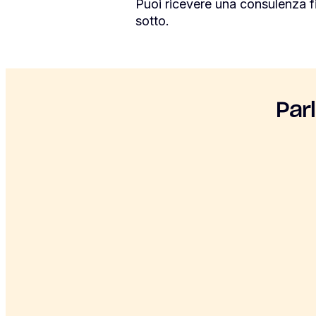
Puoi ricevere una consulenza f
sotto.
Par