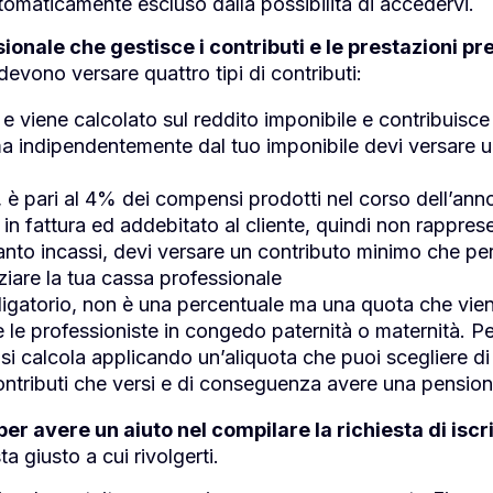
tomaticamente escluso dalla possibilità di accedervi.
nale che gestisce i contributi e le prestazioni pre
evono versare quattro tipi di contributi:
 e viene calcolato sul reddito imponibile e contribuisc
a indipendentemente dal tuo imponibile devi versare u
o, è pari al 4% dei compensi prodotti nel corso dell’an
 in fattura ed addebitato al cliente, quindi non rappres
to incassi, devi versare un contributo minimo che pe
ziare la tua cassa professionale
ligatorio, non è una percentuale ma una quota che vien
e le professioniste in congedo paternità o maternità. Pe
 si calcola applicando un’aliquota che puoi scegliere di 
ntributi che versi e di conseguenza avere una pension
per avere un aiuto nel compilare la richiesta di is
a giusto a cui rivolgerti.