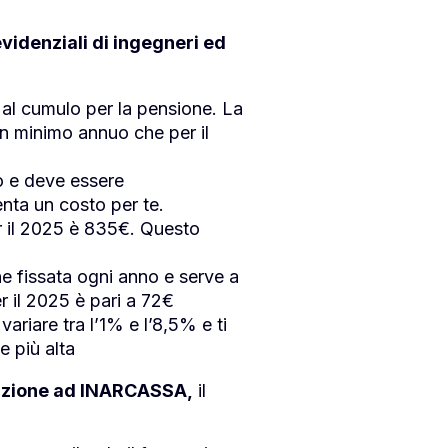
videnziali di ingegneri ed
e al cumulo per la pensione. La
n minimo annuo che per il
no e deve essere
enta un costo per te.
r il 2025 è 835€. Questo
e fissata ogni anno e serve a
r il 2025 è pari a 72€
variare tra l’1% e l’8,5% e ti
e più alta
crizione ad INARCASSA,
il