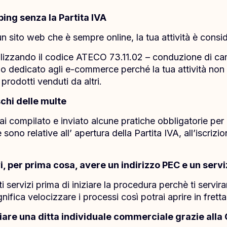
ing senza la Partita IVA
n sito web che è sempre online, la tua attività è consi
utilizzando il codice ATECO 73.11.02 – conduzione di ca
llo dedicato agli e-commerce perché la tua attività non 
rodotti venduti da altri.
schi delle multe
ai compilato e inviato alcune pratiche obbligatorie per c
ono relative all’ apertura della Partita IVA, all’iscriz
vi, per prima cosa, avere un indirizzo PEC e un serviz
 servizi prima di iniziare la procedura perchè ti servi
nifica velocizzare i processi così potrai aprire in fretta
viare una ditta individuale commerciale grazie all