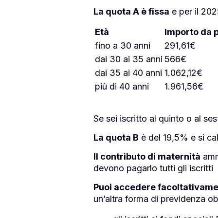
La quota A è fissa
e per il 202
Età
Importo da 
fino a 30 anni
291,61€
dai 30 ai 35 anni
566€
dai 35 ai 40 anni
1.062,12€
più di 40 anni
1.961,56€
Se sei iscritto al quinto o al s
La quota B
è del 19,5% e si ca
Il contributo di maternità
ammo
devono pagarlo tutti gli iscritti
Puoi accedere facoltativame
un’altra forma di previdenza o