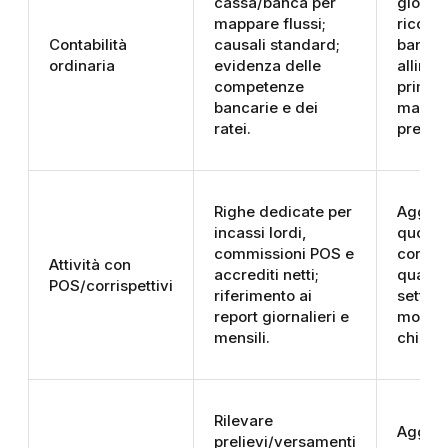
cassa/banca per
giornal
mappare flussi;
riconci
Contabilità
causali standard;
bancar
ordinaria
evidenza delle
alline
competenze
prima 
bancarie e dei
magazz
ratei.
presen
Righe dedicate per
Aggio
incassi lordi,
quotid
commissioni POS e
corrisp
Attività con
accrediti netti;
quadra
POS/corrispettivi
riferimento ai
settim
report giornalieri e
movime
mensili.
chiusu
Rilevare
Aggio
prelievi/versamenti