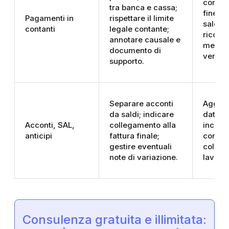
contest
tra banca e cassa;
fine gi
Pagamenti in
rispettare il limite
saldo 
contanti
legale contante;
riconci
annotare causale e
mensil
documento di
versam
supporto.
Separare acconti
Aggior
da saldi; indicare
data di
Acconti, SAL,
collegamento alla
incass
anticipi
fattura finale;
confe
gestire eventuali
colleg
note di variazione.
lavoro.
Consulenza gratuita e illimitata: