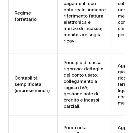
pagamenti con
settim
data reale; indicare
riconci
Regime
riferimento fattura
mensil
forfettario
elettronica e
conto e
mezzo di incasso;
chiusu
monitorare soglia
per ver
ricavi.
Principio di cassa
Aggio
rigoroso; dettaglio
giornal
del conto usato;
Contabilità
riconci
collegamento a
semplificata
termin
registri IVA;
(imprese minori)
liquida
gestione note di
check 
credito e incassi
margini
parziali.
Prima nota
Aggio