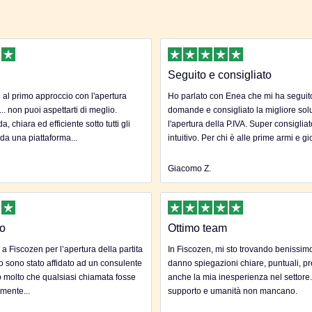
Seguito e consigliato
al primo approccio con l'apertura
Ho parlato con Enea che mi ha seguito 
... non puoi aspettarti di meglio.
domande e consigliato la migliore sol
, chiara ed efficiente sotto tutti gli
l'apertura della P.IVA. Super consigliat
 da una piattaforma...
intuitivo. Per chi è alle prime armi e gi
Giacomo Z.
to
Ottimo team
 a Fiscozen per l’apertura della partita
In Fiscozen, mi sto trovando benissim
to sono stato affidato ad un consulente
danno spiegazioni chiare, puntuali, pr
 molto che qualsiasi chiamata fosse
anche la mia inesperienza nel settore
mente...
supporto e umanità non mancano.