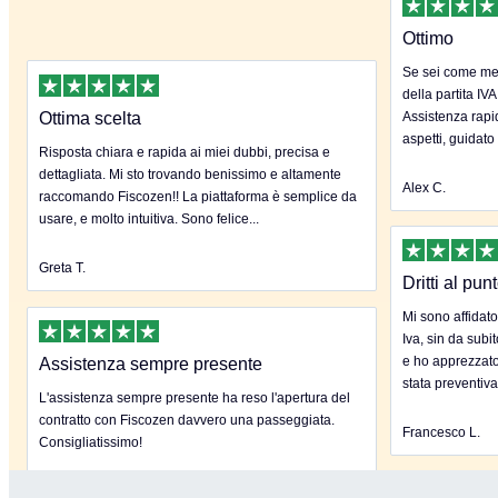
Ottimo
Se sei come me 
della partita IVA
Ottima scelta
Assistenza rapida
aspetti, guidato
Risposta chiara e rapida ai miei dubbi, precisa e
dettagliata. Mi sto trovando benissimo e altamente
Alex C.
raccomando Fiscozen!! La piattaforma è semplice da
usare, e molto intuitiva. Sono felice...
Greta T.
Dritti al pun
Mi sono affidato
Iva, sin da subi
e ho apprezzato
Assistenza sempre presente
stata preventiva
L'assistenza sempre presente ha reso l'apertura del
contratto con Fiscozen davvero una passeggiata.
Francesco L.
Consigliatissimo!
Claudia C.