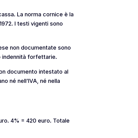
rcassa. La norma cornice è la
972. I testi vigenti sono
pese non documentate sono
 indennità forfettarie.
con documento intestato al
o né nell’IVA, né nella
ro. 4% = 420 euro. Totale