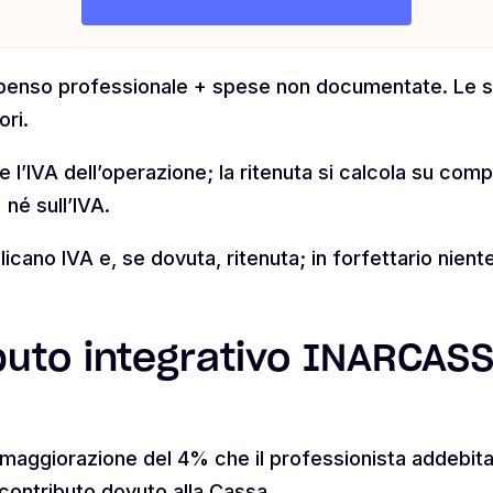
penso professionale + spese non documentate. Le s
ri.
ue l’IVA dell’operazione; la ritenuta si calcola su c
né sull’IVA.
plicano IVA e, se dovuta, ritenuta; in forfettario nient
ibuto integrativo INARCAS
 maggiorazione del 4% che il professionista addebita a
 contributo dovuto alla Cassa.