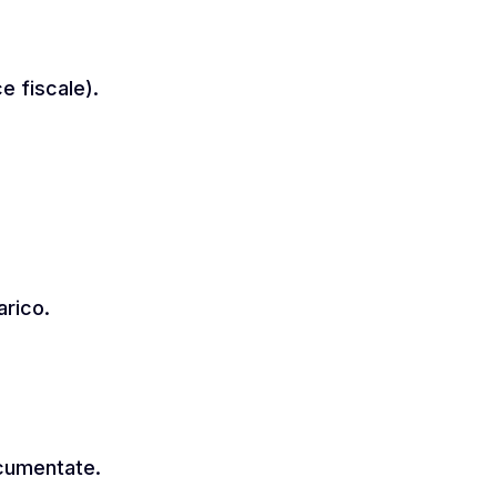
e fiscale).
arico.
ocumentate.