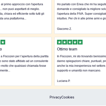
al primo approccio con l'apertura
Ho parlato con Enea che mi ha seguito 
... non puoi aspettarti di meglio.
domande e consigliato la migliore sol
, chiara ed efficiente sotto tutti gli
l'apertura della P.IVA. Super consigliat
 da una piattaforma...
intuitivo. Per chi è alle prime armi e gi
Giacomo Z.
to
Ottimo team
 a Fiscozen per l’apertura della partita
In Fiscozen, mi sto trovando benissim
to sono stato affidato ad un consulente
danno spiegazioni chiare, puntuali, pr
 molto che qualsiasi chiamata fosse
anche la mia inesperienza nel settore
mente...
supporto e umanità non mancano.
Luciana P.
Privacy
Cookies