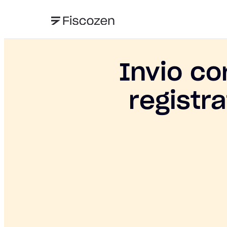
Invio co
registr