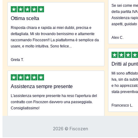
Se sei come me 
della partita IVA
Ottima scelta
Assistenza rapida
aspetti, guidato
Risposta chiara e rapida ai miei dubbi, precisa e
dettagliata. Mi sto trovando benissimo e altamente
Alex C.
raccomando Fiscozen!! La piattaforma è semplice da
usare, e molto intuitiva. Sono felice...
Greta T.
Dritti al pun
Mi sono affidato
Iva, sin da subi
e ho apprezzato
Assistenza sempre presente
stata preventiva
L'assistenza sempre presente ha reso l'apertura del
contratto con Fiscozen davvero una passeggiata.
Francesco L.
Consigliatissimo!
Claudia C.
2026 © Fiscozen