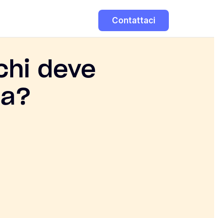
Contattaci
 chi deve
na?