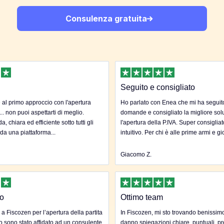
Consulenza gratuita
Seguito e consigliato
al primo approccio con l'apertura
Ho parlato con Enea che mi ha seguito 
... non puoi aspettarti di meglio.
domande e consigliato la migliore sol
, chiara ed efficiente sotto tutti gli
l'apertura della P.IVA. Super consigliat
 da una piattaforma...
intuitivo. Per chi è alle prime armi e gi
Giacomo Z.
to
Ottimo team
 a Fiscozen per l’apertura della partita
In Fiscozen, mi sto trovando benissim
to sono stato affidato ad un consulente
danno spiegazioni chiare, puntuali, pr