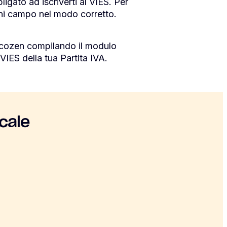
igato ad iscriverti al VIES. Per
ni campo nel modo corretto.
scozen compilando il modulo
VIES della tua Partita IVA.
cale