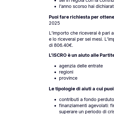
sei in regola con la contri
l’anno scorso hai dichiara
Puoi fare richiesta per otten
2025
L’importo che riceverai è pari a
e lo riceverai per sei mesi. L
di 806.40€.
L’ISCRO è un aiuto alle Partite
agenzia delle entrate
regioni
province
Le tipologie di aiuti a cui pu
contributi a fondo perduto:
finanziamenti agevolati: fi
superare un periodo di cr