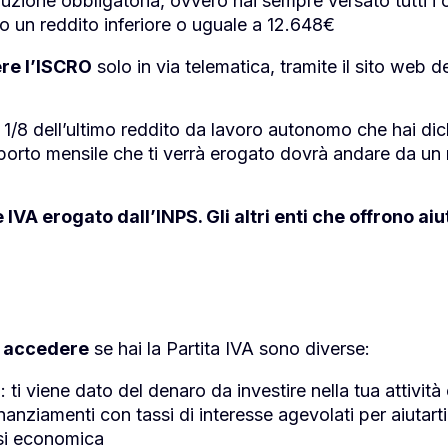
buzione obbligatoria, ovvero hai sempre versato tutti i 
to un reddito inferiore o uguale a 12.648€
ere l’ISCRO
solo in via telematica, tramite il sito web de
 1/8 dell’ultimo reddito da lavoro autonomo che hai dich
’importo mensile che ti verrà erogato dovrà andare da 
 IVA erogato dall’INPS. Gli altri enti che offrono aiu
oi accedere
se hai la Partita IVA sono diverse:
 ti viene dato del denaro da investire nella tua attività 
nanziamenti con tassi di interesse agevolati per aiutarti 
isi economica