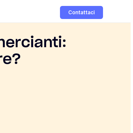
Contattaci
ercianti:
re?