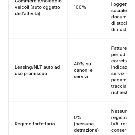
Commercio/noleggio
l’oggetto
veicoli (auto oggetto
100%
sociale;
dell’attività)
documenta
di stock e
dimostrato
Fatture
periodiche
corretta
40% su
Leasing/NLT auto ad
indicazion
canoni e
uso promiscuo
servizi;
servizi
pagamenti
tracciabili
richiesti
Nessuna
0%
registrazi
Regime forfettario
(nessuna
IVA; resta 
detrazione)
conservaz