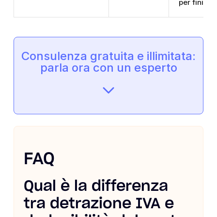
per fini civi
Consulenza gratuita e illimitata:
parla ora con un esperto
FAQ
Qual è la differenza
tra detrazione IVA e