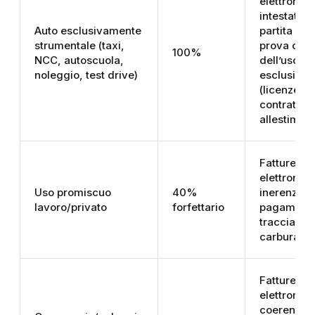
elettronica
intestata a
Auto esclusivamente
partita IVA;
strumentale (taxi,
prova ogge
100%
NCC, autoscuola,
dell’uso
noleggio, test drive)
esclusivo
(licenze,
contratti,
allestiment
Fatture
elettronich
Uso promiscuo
40%
inerenza;
lavoro/privato
forfettario
pagament
tracciabile
carburanti
Fatture
elettronic
coerenti c