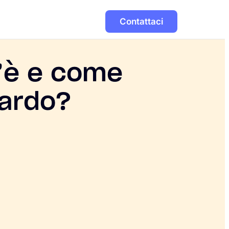
Contattaci
’è e come
tardo?