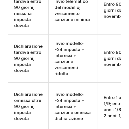
tardiva entro
Invio telematico
Entro 90
90 giorni,
del modello;
giorni dal 3
nessuna
versamento
novembre
imposta
sanzione minima
dovuta
Invio modello;
Dichiarazione
F24 imposta +
tardiva entro
Entro 90
interessi +
90 giorni,
giorni dal 3
sanzione
imposta
novembre
versamenti
dovuta
ridotta
Dichiarazione
Invio modello;
Entro 1 anno
omessa oltre
F24 imposta +
1/9; entro 2
90 giorni,
interessi +
anni: 1/8; ol
imposta
sanzione omessa
2 anni: 1/7
dovuta
dichiarazione