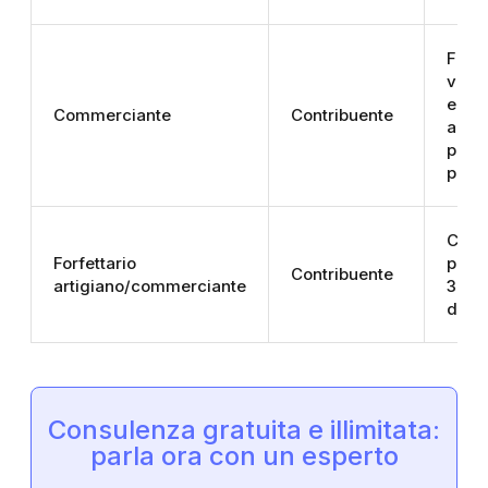
Fissi
varia
ecce
Commerciante
Contribuente
aggiu
prima
pens
Come
Forfettario
possi
Contribuente
artigiano/commerciante
35% 
doma
Consulenza gratuita e illimitata:
parla ora con un esperto