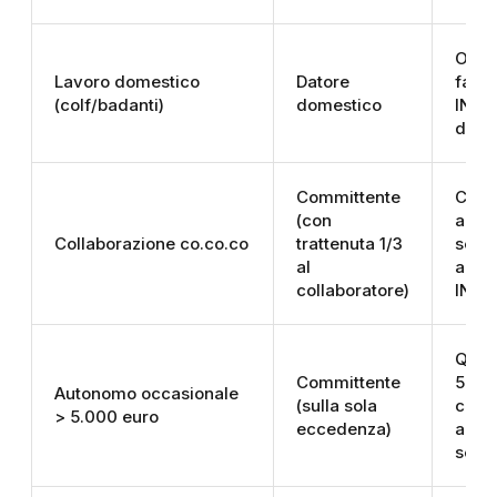
Ore l
Lavoro domestico
Datore
fasce
(colf/badanti)
domestico
INPS 
dome
Committente
Comp
(con
aliqu
Collaborazione co.co.co
trattenuta 1/3
separ
al
annu
collaboratore)
INPS
Quot
Committente
5.00
Autonomo occasionale
(sulla sola
compl
> 5.000 euro
eccedenza)
aliqu
sepa