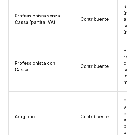
Redd
(prin
Professionista senza
Contribuente
aliqu
Cassa (partita IVA)
sepa
(pien
Seco
rego
Professionista con
contr
Contribuente
Cassa
sogge
integ
mate
Fissi
varia
ecce
Artigiano
Contribuente
aggiu
prima
pens