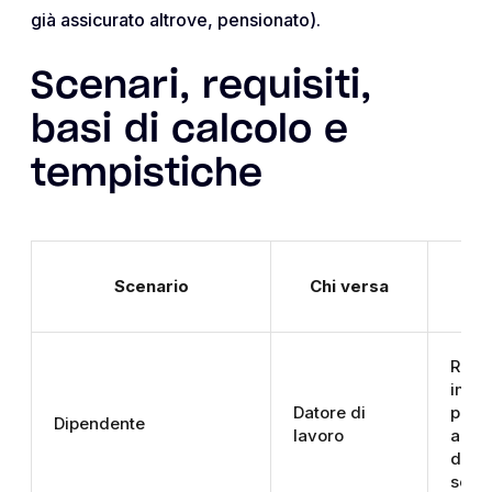
già assicurato altrove, pensionato).
Scenari, requisiti,
basi di calcolo e
tempistiche
Bas
Scenario
Chi versa
Retri
impon
Datore di
previ
Dipendente
lavoro
aliqu
dovu
sosti