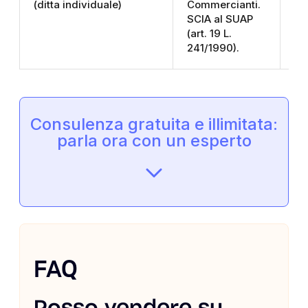
(ditta individuale)
Commercianti.
pr
SCIA al SUAP
reg
(art. 19 L.
pol
241/1990).
Consulenza gratuita e illimitata:
parla ora con un esperto
FAQ