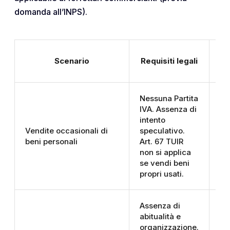
domanda all’INPS).
Scenario
Requisiti legali
Ad
Nessuna Partita
IVA. Assenza di
intento
Ne
Vendite occasionali di
speculativo.
pr
beni personali
Art. 67 TUIR
ve
non si applica
ch
se vendi beni
propri usati.
Assenza di
abitualità e
Ri
organizzazione.
pr