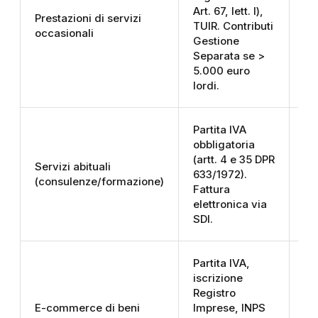
Art. 67, lett. l),
oc
Prestazioni di servizi
TUIR. Contributi
d’
occasionali
Gestione
è 
Separata se >
Ve
5.000 euro
su
lordi.
Partita IVA
Mo
obbligatoria
sc
(artt. 4 e 35 DPR
Servizi abituali
(f
633/1972).
(consulenze/formazione)
re
Fattura
Ca
elettronica via
ca
SDI.
Partita IVA,
Co
iscrizione
PE
Registro
di
E-commerce di beni
Imprese, INPS
dig