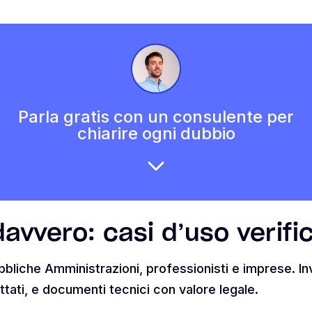
Parla gratis con un consulente per
chiarire ogni dubbio
avvero: casi d’uso verific
iche Amministrazioni, professionisti e imprese. Invia
tati, e documenti tecnici con valore legale.