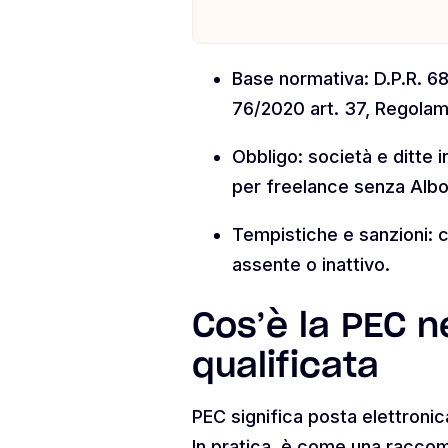
Base normativa: D.P.R. 6
76/2020 art. 37, Regola
Obbligo: società e ditte in
per freelance senza Albo 
Tempistiche e sanzioni: c
assente o inattivo.
Cos’è la PEC n
qualificata
PEC significa posta elettroni
In pratica, è come una raccom