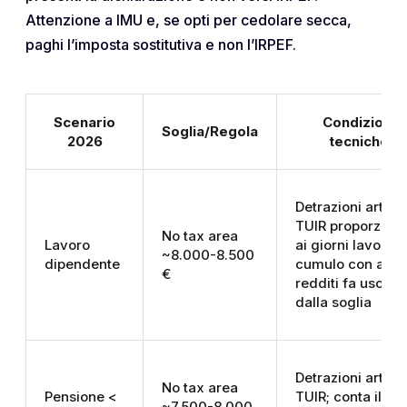
Attenzione a IMU e, se opti per cedolare secca,
paghi l’imposta sostitutiva e non l’IRPEF.
Scenario
Condizioni
Soglia/Regola
2026
tecniche
Detrazioni art. 13
TUIR proporzion
No tax area
Lavoro
ai giorni lavorati;
~8.000-8.500
dipendente
cumulo con altri
€
redditi fa uscire
dalla soglia
Detrazioni art. 13
No tax area
Pensione <
TUIR; conta il
~7.500-8.000