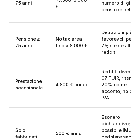
75 anni
numero di giorni
€
pensione nell’an
Detrazioni più
Pensione ≥
No tax area
favorevoli per o
75 anni
fino a 8.000 €
75; niente altri
redditi
Redditi diversi ar
67 TUIR; ritenuta
Prestazione
4.800 € annui
20% come
occasionale
acconto; no parti
IVA
Esonero
dichiarativo;
Solo
possibile IMU;
500 € annui
fabbricati
cedolare secca