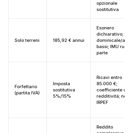
opzionale
sostitutiva
Esonero
dichiarativo;
Solo terreni
185,92 € annui
dominicale/agra
bassi; IMU rurale
parte
Ricavi entro
Imposta
85.000 €;
Forfettario
sostitutiva
coefficiente di
(partita IVA)
5%/15%
redditività; non è
IRPEF
Reddito