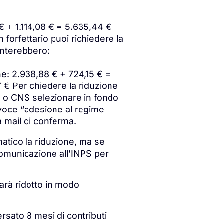
 € + 1.114,08 € = 5.635,44 €
forfettario puoi richiedere la
venterebbero:
one: 2.938,88 € + 724,15 € =
 € Per chiedere la riduzione
IE o CNS selezionare in fondo
a voce “adesione al regime
a mail di conferma.
atico la riduzione, ma se
 comunicazione all’INPS per
sarà ridotto in modo
rsato 8 mesi di contributi