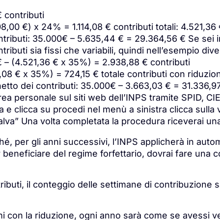
€ contributi
08,00 €) x 24% = 1.114,08 € contributi totali: 4.521,36
tributi: 35.000€ – 5.635,44 € = 29.364,56 € Se sei in 
ributi sia fissi che variabili, quindi nell’esempio di
 € – (4.521,36 € x 35%) = 2.938,88 € contributi
.114,08 € x 35%) = 724,15 € totale contributi con riduzi
tto dei contributi: 35.000€ – 3.663,03 € = 31.336,97
area personale sul siti web dell’INPS tramite SPID, C
la e clicca su procedi nel menù a sinistra clicca sull
alva” Una volta completata la procedura riceverai un
, per gli anni successivi, l’INPS applicherà in autom
r beneficiare del regime forfettario, dovrai fare una
ributi, il conteggio delle settimane di contribuzione 
imi con la riduzione, ogni anno sarà come se avessi ve