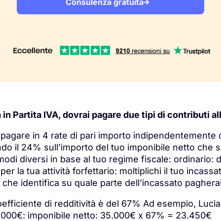
Consulenza gratuita
a in Partita IVA, dovrai pagare due tipi di contributi a
da pagare in 4 rate di pari importo indipendentemente 
cando il 24% sull’importo del tuo imponibile netto che
odi diversi in base al tuo regime fiscale: ordinario: de
r la tua attività forfettario: moltiplichi il tuo incass
, che identifica su quale parte dell’incassato pagherai 
coefficiente di redditività è del 67% Ad esempio, Luci
5.000€: imponibile netto: 35.000€ x 67% = 23.450€