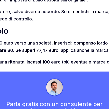
atore, salvo diverso accordo. Se dimentichi la marca,
de di controllo.
olo
0 euro verso una società. Inserisci: compenso lordo
re 80. Se superi 77,47 euro, applica anche la marca 
suna ritenuta. Incassi 100 euro (più eventuale marca d
Parla gratis con un consulente per