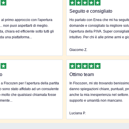
Seguito e consigliato
al primo approccio con l'apertura
Ho parlato con Enea che mi ha seguito 
... non puoi aspettarti di meglio.
domande e consigliato la migliore sol
, chiara ed efficiente sotto tutti gli
l'apertura della P.IVA. Super consigliat
 da una piattaforma...
intuitivo. Per chi è alle prime armi e gi
Giacomo Z.
to
Ottimo team
 a Fiscozen per l’apertura della partita
In Fiscozen, mi sto trovando benissim
to sono stato affidato ad un consulente
danno spiegazioni chiare, puntuali, pr
 molto che qualsiasi chiamata fosse
anche la mia inesperienza nel settore
mente...
supporto e umanità non mancano.
Luciana P.