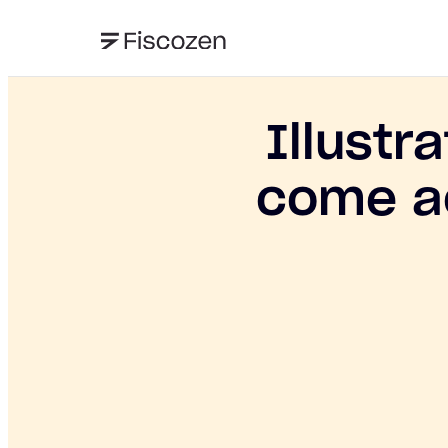
Illustr
come ac