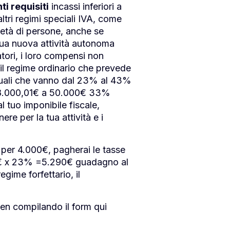
ti requisiti
incassi inferiori a
tri regimi speciali IVA, come
ietà di persone, anche se
 tua nuova attività autonoma
tori, i loro compensi non
 il regime ordinario che prevede
ntuali che vanno dal 23% al 43%
 28.000,01€ a 50.000€ 33%
 tuo imponibile fiscale,
re per la tua attività e i
per 4.000€, pagherai le tasse
0 € x 23% =5.290€ guadagno al
gime forfettario, il
en compilando il form qui