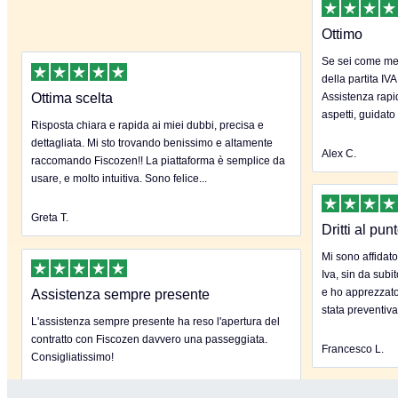
Ottimo
Se sei come me 
della partita IVA
Ottima scelta
Assistenza rapida
aspetti, guidato
Risposta chiara e rapida ai miei dubbi, precisa e
dettagliata. Mi sto trovando benissimo e altamente
Alex C.
raccomando Fiscozen!! La piattaforma è semplice da
usare, e molto intuitiva. Sono felice...
Greta T.
Dritti al pun
Mi sono affidato
Iva, sin da subi
e ho apprezzato
Assistenza sempre presente
stata preventiva
L'assistenza sempre presente ha reso l'apertura del
contratto con Fiscozen davvero una passeggiata.
Francesco L.
Consigliatissimo!
Claudia C.