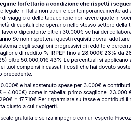
regime forfettario a condizione che rispetti i seguen
 legale in Italia non aderire contemporaneamente ad al
 di viaggio o delle tabaccherie non avere quote in soc
cietà di capitali che operano nello stesso settore della
lavoro dipendente oltre i 30.000€ se hai dei collabora
nno Se non rispetterai questi requisiti dovrai adottare
 sistema degli scaglioni progressivi di reddito e perce
 Scaglione di reddito % IRPEF fino a 28.000€ 23% da
25) oltre 50.000,01€ 43% Le percentuali si applicano al
ei tuoi compensi incassati i costi che hai dovuto sostene
no precedente.
0.000€ e hai sostenuto spese per 3.000€ e contributi 
 – 4.000€) come in tabella: primo scaglione: 23.00
90€ = 17.710€ Per risparmiare su tasse e contributi il re
a giusto a cui rivolgerti.
iscale gratuita e senza impegno con un esperto Fiscoz