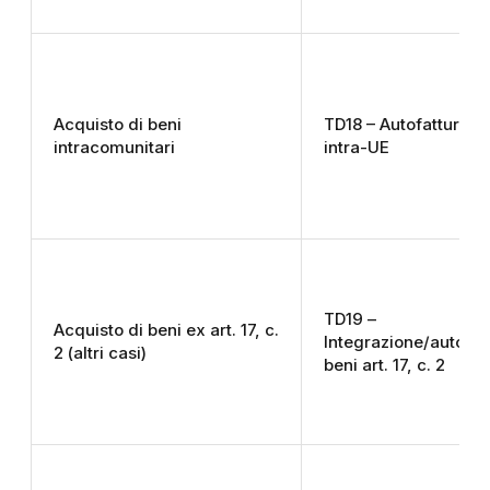
Acquisto di beni
TD18 – Autofattura b
intracomunitari
intra-UE
TD19 –
Acquisto di beni ex art. 17, c.
Integrazione/autofat
2 (altri casi)
beni art. 17, c. 2