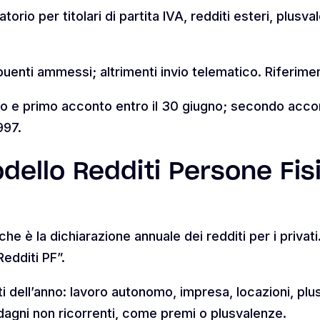
torio per titolari di partita IVA, redditi esteri, plusv
buenti ammessi; altrimenti invio telematico. Riferim
o e primo acconto entro il 30 giugno; secondo acco
997.
odello Redditi Persone Fis
he è la dichiarazione annuale dei redditi per i privati.
Redditi PF”.
ti dell’anno: lavoro autonomo, impresa, locazioni, plusv
adagni non ricorrenti, come premi o plusvalenze.