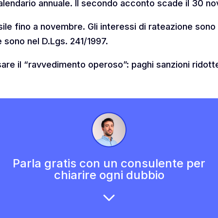
alendario annuale. Il secondo acconto scade il 30 n
sile fino a novembre. Gli interessi di rateazione sono
sono nel D.Lgs. 241/1997.
sare il “ravvedimento operoso”: paghi sanzioni ridotte 
Parla gratis con un consulente per
chiarire ogni dubbio