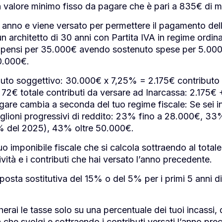
 valore minimo fisso da pagare che è pari a 835€ di ma
anno e viene versato per permettere il pagamento dell’
n architetto di 30 anni con Partita IVA in regime ordinari
pensi per 35.000€ avendo sostenuto spese per 5.000€,
30.000€.
uto soggettivo: 30.000€ x 7,25% = 2.175€ contributo
: 72€ totale contributi da versare ad Inarcassa: 2.175
gare cambia a seconda del tuo regime fiscale: Se sei i
caglioni progressivi di reddito: 23% fino a 28.000€, 
35% del 2025), 43% oltre 50.000€.
o imponibile fiscale che si calcola sottraendo al totale d
vità e i contributi che hai versato l’anno precedente.
mposta sostitutiva del 15% o del 5% per i primi 5 anni di
ai le tasse solo su una percentuale dei tuoi incassi, de
tà che svolgi e sottraendo i contributi versati l’anno pr