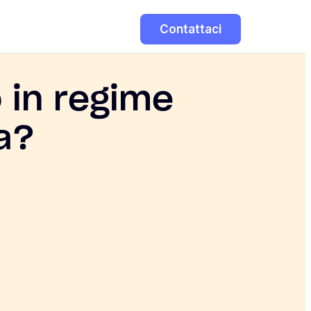
Contattaci
o in regime
a?