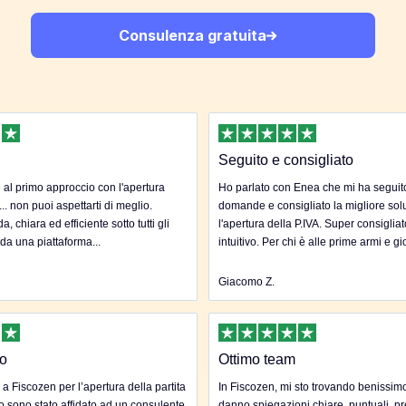
Consulenza gratuita
Seguito e consigliato
al primo approccio con l'apertura
Ho parlato con Enea che mi ha seguito 
... non puoi aspettarti di meglio.
domande e consigliato la migliore sol
, chiara ed efficiente sotto tutti gli
l'apertura della P.IVA. Super consigliat
 da una piattaforma...
intuitivo. Per chi è alle prime armi e gi
Giacomo Z.
to
Ottimo team
 a Fiscozen per l’apertura della partita
In Fiscozen, mi sto trovando benissim
to sono stato affidato ad un consulente
danno spiegazioni chiare, puntuali, pr