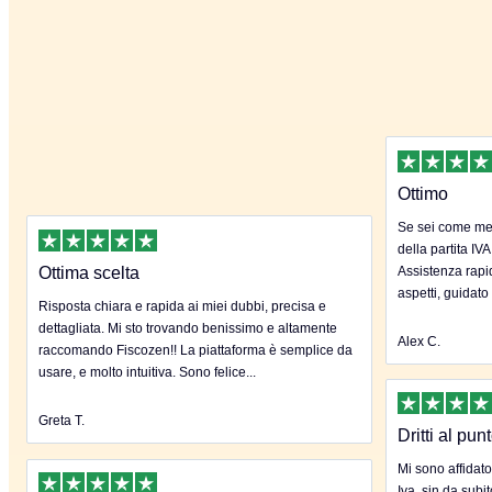
Ottimo
Se sei come me 
della partita IVA
Ottima scelta
Assistenza rapida
aspetti, guidato
Risposta chiara e rapida ai miei dubbi, precisa e
dettagliata. Mi sto trovando benissimo e altamente
Alex C.
raccomando Fiscozen!! La piattaforma è semplice da
usare, e molto intuitiva. Sono felice...
Greta T.
Dritti al pun
Mi sono affidato
Iva, sin da subi