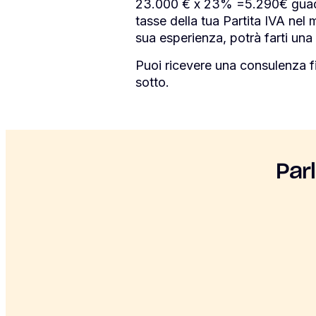
23.000 € x 23% =5.290€ guadag
tasse della tua Partita IVA nel 
sua esperienza, potrà farti una 
Puoi ricevere una consulenza f
sotto.
Par