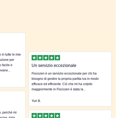
in tutte le mie
uzione per
o facile e
Un servizio eccezionale
ovane...
Fiscozen è un servizio eccezionale per chi ha
bisogno di gestire la propria partita iva in modo
efficace ed efficiente. Ciò che mi ha colpito
maggiormente in Fiscozen è stata la...
Yuri B.
o, perché mi
ecise, data