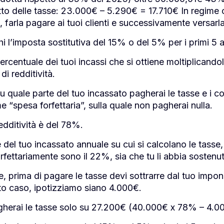
 delle tasse: 23.000€ – 5.290€ = 17.710€ In regime o
, farla pagare ai tuoi clienti e successivamente versarla
hi l’imposta sostitutiva del 15% o del 5% per i primi 5 an
rcentuale dei tuoi incassi che si ottiene moltiplicandol
di redditività.
 quale parte del tuo incassato pagherai le tasse e i con
 “spesa forfettaria”, sulla quale non pagherai nulla.
redditività è del 78%.
e del tuo incassato annuale su cui si calcolano le tasse
orfettariamente sono il 22%, sia che tu li abbia sostenu
te, prima di pagare le tasse devi sottrarre dal tuo imponi
to caso, ipotizziamo siano 4.000€.
gherai le tasse solo su 27.200€ (40.000€ x 78% – 4.0