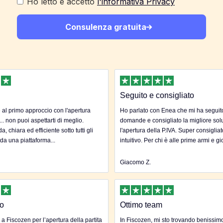
Ho letto e accetto
l'informativa Privacy
Consulenza gratuita
Seguito e consigliato
al primo approccio con l'apertura
Ho parlato con Enea che mi ha seguito 
... non puoi aspettarti di meglio.
domande e consigliato la migliore sol
, chiara ed efficiente sotto tutti gli
l'apertura della P.IVA. Super consigliat
 da una piattaforma...
intuitivo. Per chi è alle prime armi e gi
Giacomo Z.
to
Ottimo team
 a Fiscozen per l’apertura della partita
In Fiscozen, mi sto trovando benissim