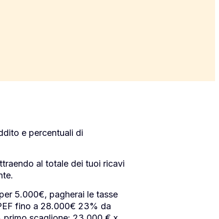
ddito e percentuali di
traendo al totale dei tuoi ricavi
nte.
per 5.000€, pagherai le tasse
RPEF fino a 28.000€ 23% da
 primo scaglione: 23.000 € x