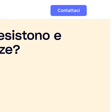
Contattaci
 esistono e
nze?