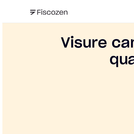
Visure cam
qua