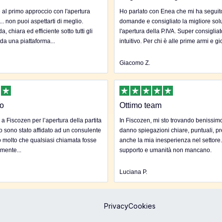
al primo approccio con l'apertura
Ho parlato con Enea che mi ha seguito 
... non puoi aspettarti di meglio.
domande e consigliato la migliore sol
, chiara ed efficiente sotto tutti gli
l'apertura della P.IVA. Super consigliat
 da una piattaforma...
intuitivo. Per chi è alle prime armi e gi
Giacomo Z.
to
Ottimo team
 a Fiscozen per l’apertura della partita
In Fiscozen, mi sto trovando benissim
to sono stato affidato ad un consulente
danno spiegazioni chiare, puntuali, pr
 molto che qualsiasi chiamata fosse
anche la mia inesperienza nel settore
mente...
supporto e umanità non mancano.
Luciana P.
Privacy
Cookies