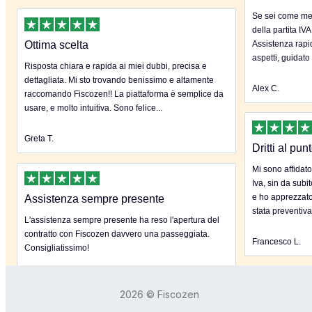
Se sei come me 
della partita IVA
Ottima scelta
Assistenza rapida
aspetti, guidato
Risposta chiara e rapida ai miei dubbi, precisa e
dettagliata. Mi sto trovando benissimo e altamente
Alex C.
raccomando Fiscozen!! La piattaforma è semplice da
usare, e molto intuitiva. Sono felice...
Greta T.
Dritti al pun
Mi sono affidato
Iva, sin da subi
e ho apprezzato
Assistenza sempre presente
stata preventiva
L'assistenza sempre presente ha reso l'apertura del
contratto con Fiscozen davvero una passeggiata.
Francesco L.
Consigliatissimo!
Claudia C.
2026 © Fiscozen