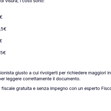
di visura, i costi sono:
3€
€
3,5€
4€
€
,5€
sionista giusto a cui rivolgerti per richiedere maggiori i
per leggere correttamente il documento.
a fiscale gratuita e senza impegno con un esperto Fisc