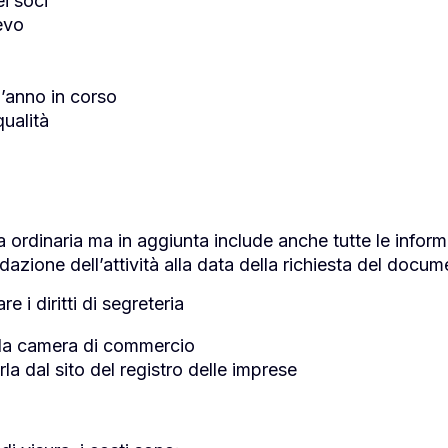
ei soci
ievo
l’anno in corso
qualità
ura ordinaria ma in aggiunta include anche tutte le inform
azione dell’attività alla data della richiesta del docum
e i diritti di segreteria
lla
camera di commercio
erla dal sito del registro delle imprese