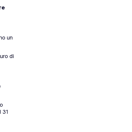
re
ano un
uro di
e
to
l 31