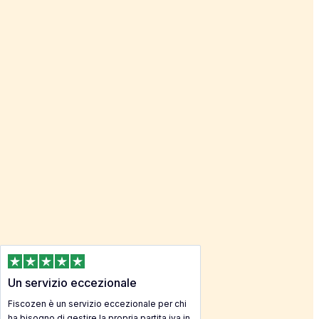
Un servizio eccezionale
Fiscozen è un servizio eccezionale per chi
ha bisogno di gestire la propria partita iva in