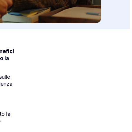
nefici
o la
sulle
 senza
to la
e