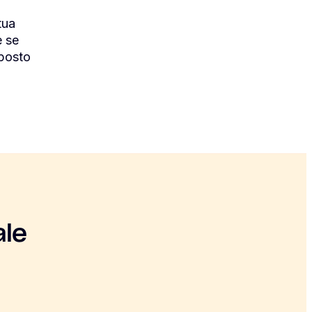
tua
e se
 posto
ale