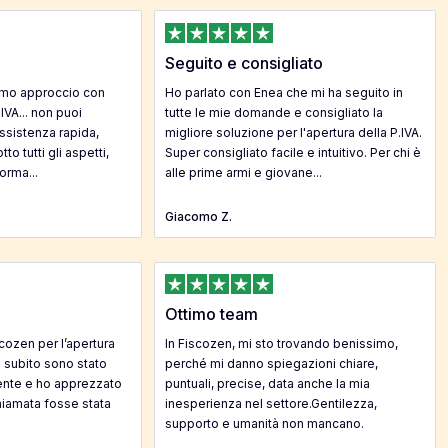
Seguito e consigliato
imo approccio con
Ho parlato con Enea che mi ha seguito in
 IVA... non puoi
tutte le mie domande e consigliato la
Assistenza rapida,
migliore soluzione per l'apertura della P.IVA.
to tutti gli aspetti,
Super consigliato facile e intuitivo. Per chi è
orma...
alle prime armi e giovane...
Giacomo Z.
Ottimo team
cozen per l’apertura
In Fiscozen, mi sto trovando benissimo,
da subito sono stato
perché mi danno spiegazioni chiare,
ente e ho apprezzato
puntuali, precise, data anche la mia
hiamata fosse stata
inesperienza nel settore.Gentilezza,
supporto e umanità non mancano.