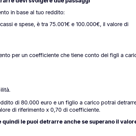
etrarre devi svolgere due passaggi
ento in base al tuo reddito:
ncassi e spese, è tra 75.001€ e 100.000€, il valore di
ento per un coefficiente che tiene conto dei figli a cari
lità.
ito di 80.000 euro e un figlio a carico potrai detrarr
re di riferimento x 0,70 di coefficiente.
e quindi le puoi detrarre anche se superano il valor