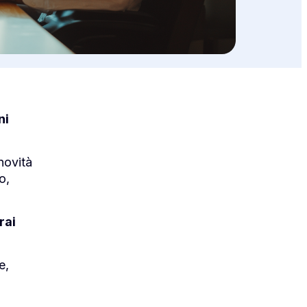
ni
novità
o,
rai
e,