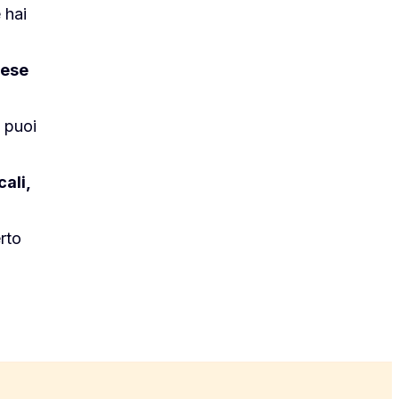
 hai
pese
e puoi
ali,
rto