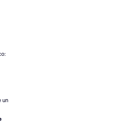
co:
e un
e