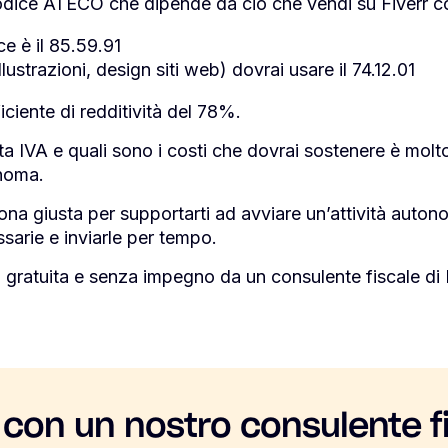
codice
ATECO
che dipende da ciò che vendi su Fiverr
ce è il 85.59.91
llustrazioni, design siti web) dovrai usare il 74.12.01
ficiente di redditività del 78%.
ta IVA e quali sono i costi che dovrai sostenere è molt
onoma.
ona giusta per supportarti ad avviare un’attività auton
sarie e inviarle per tempo.
 gratuita e senza impegno da un consulente fiscale di 
 con un nostro consulente f