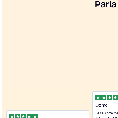
Parla
Ottimo
Se sei come me 