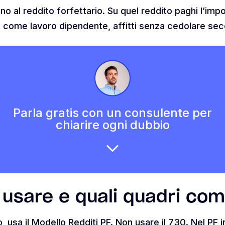
o al reddito forfettario. Su quel reddito paghi l’impo
i, come lavoro dipendente, affitti senza cedolare secc
Parla gratis con un consulente per
chiarire ogni dubbio
usare e quali quadri com
o, usa il Modello Redditi PF. Non usare il 730. Nel PF ins