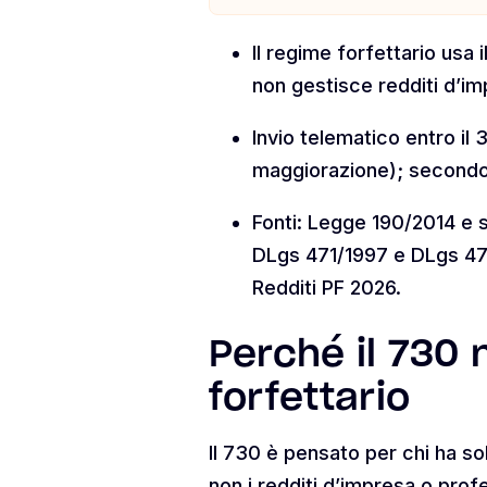
Il regime forfettario usa 
non gestisce redditi d’im
Invio telematico entro il
maggiorazione); secondo
Fonti: Legge 190/2014 e 
DLgs 471/1997 e DLgs 472
Redditi PF 2026.
Perché il 730 
forfettario
Il 730 è pensato per chi ha so
non i redditi d’impresa o profe