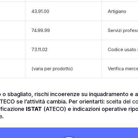
43.91.00
Artigiano
74.99.99
Servizi profess
73.11.02
Codice usato s
(varia per prodotto)
Verifica merc
o o sbagliato, rischi incoerenze su inquadramento e 
TECO se l’attività cambia. Per orientarti:
scelta del c
sificazione
ISTAT
(ATECO) e indicazioni operative rip
e
.