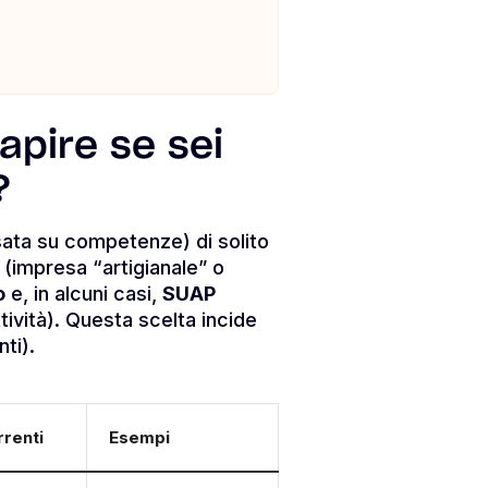
apire se sei
?
asata su competenze) di solito
(impresa “artigianale” o
o
e, in alcuni casi,
SUAP
tività). Questa scelta incide
ti).
rrenti
Esempi