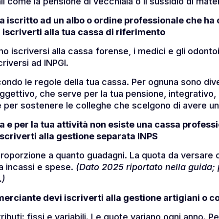
li come la pensione di vecchiaia o il sussidio di mater
ta iscritto ad un albo o ordine professionale che h
iscriverti alla tua cassa di riferimento
 iscriversi alla cassa forense, i medici e gli odontoi
riversi ad INPGI.
econdo le regole della tua cassa. Per ognuna sono di
 oggettivo, che serve per la tua pensione, integrativo,
 per sostenere le colleghe che scelgono di avere un 
a e per la tua attività non esiste una cassa professi
iscriverti alla gestione separata INPS
n proporzione a quanto guadagni. La quota da versare 
ra incassi e spese.
(Dato 2025 riportato nella guida;
.)
erciante devi iscriverti alla gestione artigiani o
ibuti: fissi e variabili. Le quote variano ogni anno. Per