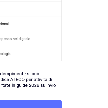
ionali
pesso nel digitale
eologia
adempimenti; si può
odice ATECO per attività di
ortate in guide 2026 su
invio