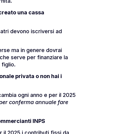
nità.
a creato una cassa
atri devono iscriversi ad
verse ma in genere dovrai
 che serve per finanziare la
figlio.
onale privata o non hai i
cambia ogni anno e per il 2025
 per conferma annuale fare
 commercianti INPS
 il 2025 i contributi fissi da