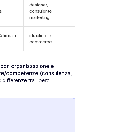
designer,
a
consulente
marketing
C/firma +
idraulico, e-
commerce
 con organizzazione e
o ore/competenze (consulenza,
:
differenze tra libero