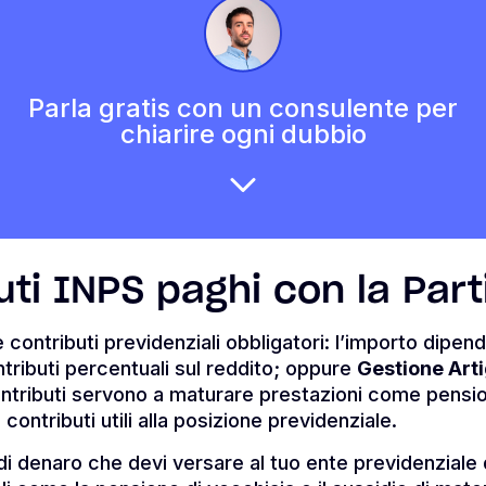
Parla gratis con un consulente per
chiarire ogni dubbio
uti INPS paghi con la Part
 contributi previdenziali obbligatori: l’importo dipend
ntributi percentuali sul reddito; oppure
Gestione Art
I contributi servono a maturare prestazioni come pensi
ù contributi utili alla posizione previdenziale.
 di denaro che devi versare al tuo ente previdenziale 