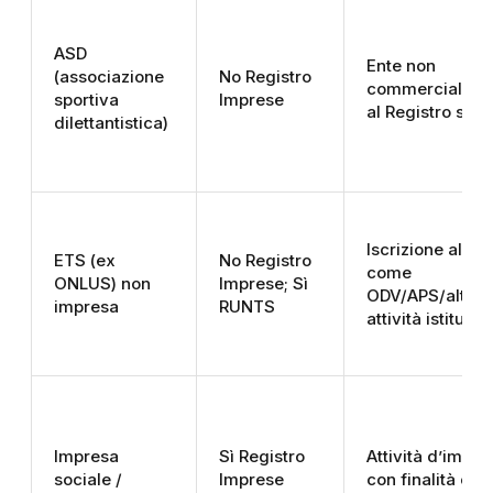
ASD
Ente non
(associazione
No Registro
commerciale isc
sportiva
Imprese
al Registro spor
dilettantistica)
Iscrizione al R
ETS (ex
No Registro
come
ONLUS) non
Imprese; Sì
ODV/APS/altro;
impresa
RUNTS
attività istituzi
Impresa
Sì Registro
Attività d’impre
sociale /
Imprese
con finalità civ