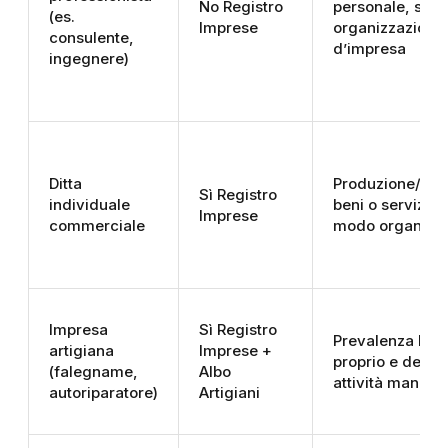
No Registro
personale, sen
(es.
Imprese
organizzazione
consulente,
d’impresa
ingegnere)
Ditta
Produzione/sc
Sì Registro
individuale
beni o servizi in
Imprese
commerciale
modo organizz
Impresa
Sì Registro
Prevalenza lav
artigiana
Imprese +
proprio e dei so
(falegname,
Albo
attività manual
autoriparatore)
Artigiani