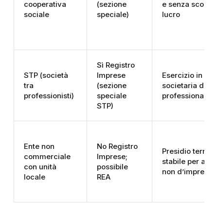
cooperativa
(sezione
e senza scopo d
sociale
speciale)
lucro
Sì Registro
STP (società
Imprese
Esercizio in fo
tra
(sezione
societaria di att
professionisti)
speciale
professionale
STP)
Ente non
No Registro
Presidio territor
commerciale
Imprese;
stabile per attiv
con unità
possibile
non d’impresa
locale
REA