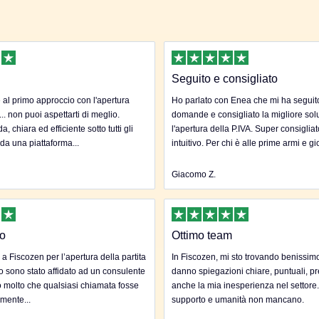
Seguito e consigliato
al primo approccio con l'apertura
Ho parlato con Enea che mi ha seguito 
... non puoi aspettarti di meglio.
domande e consigliato la migliore sol
, chiara ed efficiente sotto tutti gli
l'apertura della P.IVA. Super consigliat
 da una piattaforma...
intuitivo. Per chi è alle prime armi e gi
Giacomo Z.
to
Ottimo team
 a Fiscozen per l’apertura della partita
In Fiscozen, mi sto trovando benissim
to sono stato affidato ad un consulente
danno spiegazioni chiare, puntuali, pr
 molto che qualsiasi chiamata fosse
anche la mia inesperienza nel settore
mente...
supporto e umanità non mancano.