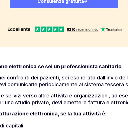
Consulenza gratuita
one elettronica
se sei un professionista sanitario
ei confronti dei pazienti, sei esonerato dall’invio del
vi comunicarle periodicamente al sistema tessera s
 e servizi verso altre attività e organizzazioni, ad e
per uno studio privato, devi emettere fattura elettroni
fatturazione elettronica, se la tua attività è
:
i capitali